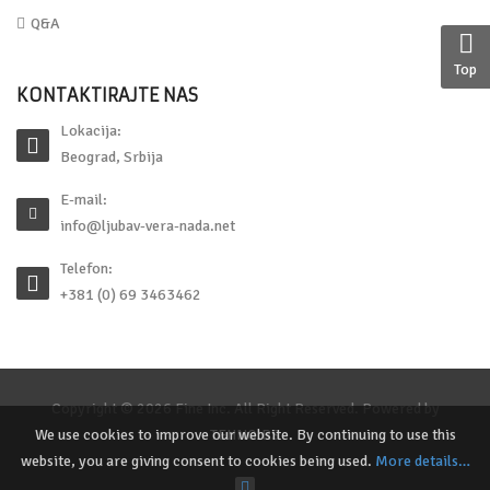
Q&A
Top
KONTAKTIRAJTE NAS
Lokacija:
Beograd, Srbija
E-mail:
info@ljubav-vera-nada.net
Telefon:
+381 (0) 69 3463462
Copyright © 2026 Fine Inc. All Right Reserved. Powered by
TEHNO.RS
We use cookies to improve our website. By continuing to use this
website, you are giving consent to cookies being used.
More details…