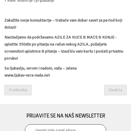
• Ribe: Ambicije i pripadanje
Zakažite svoje konsultacije – trebaće vam dobar savet za period koji
dolazi!
Nastavljamo da podržavamo AZILE ZA KUCE & MACE & KONJE -
uplatite 350din po pitanju na račun nekog AZILA, pošaljete
screenshot uplatnice & pitanje – izvućiću vam kartu i poslati privatnu
poruku!
Sa ljubavlju, verom i nadom, vaša – Jelena
www.ljubav-vera-nada.net
Prethodna
Sledeća
PRIJAVITE SE NA NAŠ NEWSLETTER