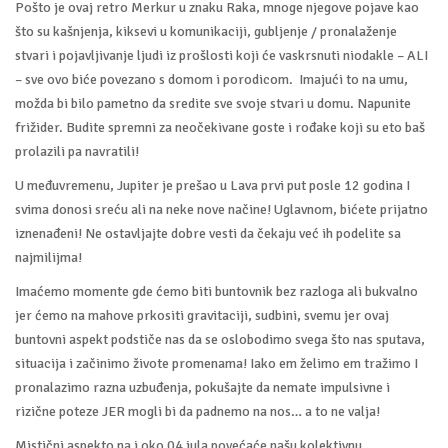
Pošto je ovaj retro Merkur u znaku Raka, mnoge njegove pojave kao
što su kašnjenja, kiksevi u komunikaciji, gubljenje / pronalaženje
stvari i pojavljivanje ljudi iz prošlosti koji će vaskrsnuti niodakle – ALI
– sve ovo biće povezano s domom i porodicom. Imajući to na umu,
možda bi bilo pametno da sredite sve svoje stvari u domu. Napunite
frižider. Budite spremni za neočekivane goste i rođake koji su eto baš
prolazili pa navratili!
U međuvremenu, Jupiter je prešao u Lava prvi put posle 12 godina I
svima donosi sreću ali na neke nove načine! Uglavnom, bićete prijatno
iznenađeni! Ne ostavljajte dobre vesti da čekaju već ih podelite sa
najmilijma!
Imaćemo momente gde ćemo biti buntovnik bez razloga ali bukvalno
jer ćemo na mahove prkositi gravitaciji, sudbini, svemu jer ovaj
buntovni aspekt podstiče nas da se oslobodimo svega što nas sputava,
situacija i začinimo živote promenama! Iako em želimo em tražimo I
pronalazimo razna uzbuđenja, pokušajte da nemate impulsivne i
rizične poteze JER mogli bi da padnemo na nos… a to ne valja!
Mistični aspekto na i oko 04 jula povećaće našu kolektivnu