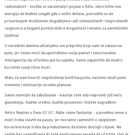
radoznalost – možda se vanzemaljci pojave u fullu. Iskoristite ovu
energiju da budete svugde gde s nešto dešava, potrudite se da
prisustvujete društvenim događajima radi stimulativnih i inspirativnih
razgovora a bogami postoji dobra mogućnost romansi sa zanimljivim
ljudima!
U narednim danima uklanjamo sve prepreke koje nam se nalaze na
putu, jer ćemo moći da upotrebimo svoju pamet i emocionalnu
inteligenciju da očistimo put ka uspehu. Samo zapamtite da mudro
koristite svoje lične moći.
Malo će nam kvariti raspoloženje količina posla, nećemo imati puno
vremena i motivacije za neke planove.
Samo nemojte da zabušavate – kasnije ćete sebi napraviti još veću
glavobolju. Radite vredno, budite posvećeni I bićete nagrađeni!
Retro Neptun u Ovnu 07.07. Naše razne fantazije – a posebno onoe o
moći treba staviti na pauzu, jer moramo razmisliti o opipljivim
koracima koje treba da preduzmemo da bismo dostigli ciljeve. Ne
radite bez razmišljanja ili ćete imati mnogo nereda da očistite. Ovo je