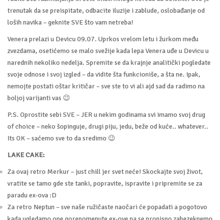
trenutak da se preispitate, odbacite iluzije i zablude, oslobađanje od
loših navika – geknite SVE što vam netreba!
Venera prelazi u Devicu 09.07. Uprkos vrelom letu i žurkom među
zvezdama, osetićemo se malo svežije kada lepa Venera uđe u Devicu u
narednih nekoliko nedelja. Spremite se da krajnje analitički pogledate
svoje odnose i svoj izgled – da vidite šta funkcioniše, a šta ne. Ipak,
nemojte postati oštar kritičar – sve ste to vi ali ajd sad da radimo na
boljoj varijanti vas 😉
P.S. Oprostite sebi SVE – JER u nekim godinama svi imamo svoj drug
of choice – neko šopinguje, drugi piju, jedu, beže od kuće.. whatever..
Its OK – saćemo sve to da sredimo 😉
LAKE CAKE:
Za ovaj retro Merkur – just chill jer svet neće! Skockajte svoj život,
vratite se tamo gde ste tanki, popravite, ispravite i pripremite se za
paradu ex-ova :D
Za retro Neptun – sve naše ružičaste naočari će popadati a pogotovo
kada ugledamo one gorepomenute ex-ove pa se propisno zabezeknemo