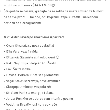
i ozbiljno upitamo - ŠTA NAM BI 😃
Šta god da se dešava, gledajte da se setite da imate smisao za humor i
da će sve proći ... Takođe, oni koji budu zapeli i radili u narednom
periodu će biti nagrađeni!
Mini Astro saveti po znakovima u par reči
• Ovan: Otvaraju se nova poglavlja!
• Bik: Vera, veze i vajda
• Blizanci: Glavniste ali i odgovorni 😉
• Rak: Najbitnija ndelja2026! Živeli!
• Lav: Širite vidike
• Devica: Pokrenuli ste se i promenili!
• Vaga: Stavri sazrevaju, nove avanture
• Škorpija: Ambicija vas pokreće
• Strelac: Puni ste energije i elana
• Jarac: Pun Mesec u Jarcu vam intonira godinu
• Vodolija: Kreativnost koja pokreće