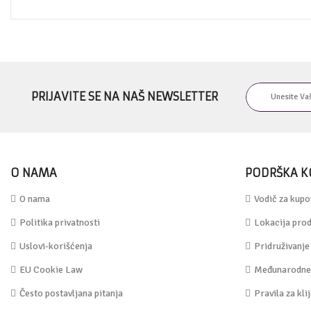
PRIJAVITE SE NA NAŠ NEWSLETTER
O NAMA
PODRŠKA K
O nama
Vodič za kupo
Politika privatnosti
Lokacija prod
Uslovi-korišćenja
Pridruživanje
EU Cookie Law
Međunarodne 
Često postavljana pitanja
Pravila za kli