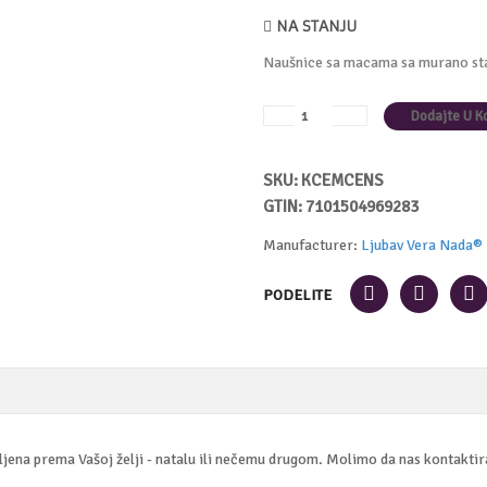
NA STANJU
Naušnice sa macama sa murano st
SKU: KCEMCENS
GTIN: 7101504969283
Manufacturer:
Ljubav Vera Nada®
PODELITE
ena prema Vašoj želji - natalu ili nečemu drugom. Molimo da nas kontaktira