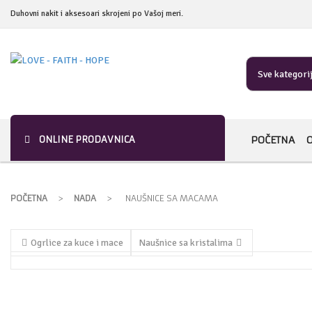
Duhovni nakit i aksesoari skrojeni po Vašoj meri.
Sve kategori
ONLINE PRODAVNICA
POČETNA
POČETNA
>
NADA
>
NAUŠNICE SA MACAMA
Ogrlice za kuce i mace
Naušnice sa kristalima