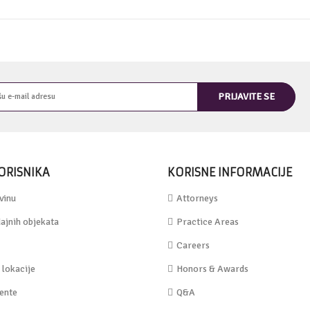
ORISNIKA
KORISNE INFORMACIJE
vinu
Attorneys
ajnih objekata
Practice Areas
Careers
lokacije
Honors & Awards
jente
Q&A