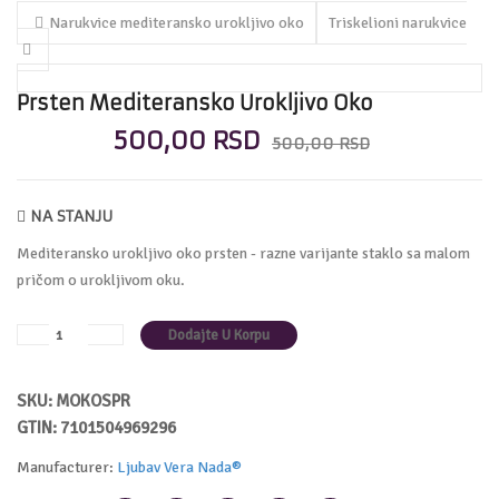
Narukvice mediteransko urokljivo oko
Triskelioni narukvice
Prsten Mediteransko Urokljivo Oko
500,00 RSD
500,00 RSD
NA STANJU
Mediteransko urokljivo oko prsten - razne varijante staklo sa malom
pričom o urokljivom oku.
SKU: MOKOSPR
GTIN: 7101504969296
Manufacturer:
Ljubav Vera Nada®