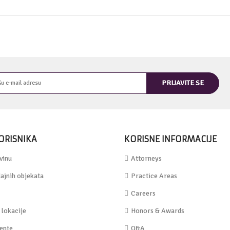
ORISNIKA
KORISNE INFORMACIJE
vinu
Attorneys
ajnih objekata
Practice Areas
Careers
lokacije
Honors & Awards
jente
Q&A